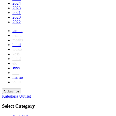
2024
2023
2021
2020
2022
tammi
helmi
maalis
huhti
touko
kesä
heinä
elo
syys
loka
marras
joulu
Subscribe
Kategoria
Uutiset
Select Category