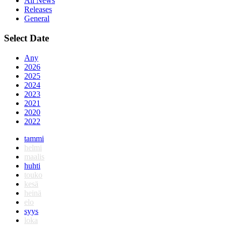
All News
Releases
General
Select Date
Any
2026
2025
2024
2023
2021
2020
2022
tammi
helmi
maalis
huhti
touko
kesä
heinä
elo
syys
loka