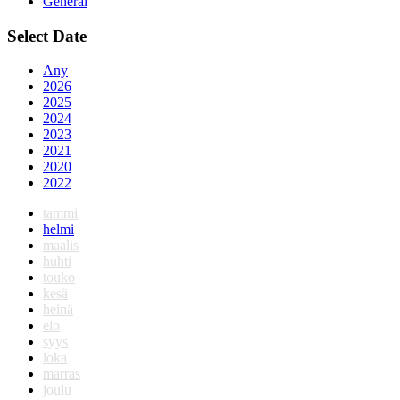
General
Select Date
Any
2026
2025
2024
2023
2021
2020
2022
tammi
helmi
maalis
huhti
touko
kesä
heinä
elo
syys
loka
marras
joulu