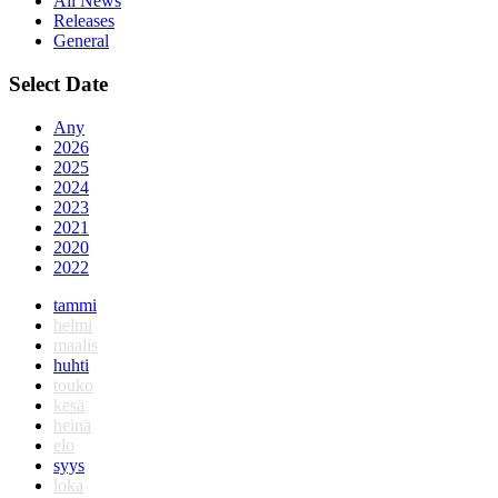
All News
Releases
General
Select Date
Any
2026
2025
2024
2023
2021
2020
2022
tammi
helmi
maalis
huhti
touko
kesä
heinä
elo
syys
loka