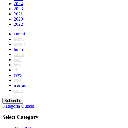
2024
2023
2021
2020
2022
tammi
helmi
maalis
huhti
touko
kesä
heinä
elo
syys
loka
marras
joulu
Subscribe
Kategoria
Uutiset
Select Category