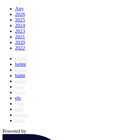
Any
2026
2025
2024
2023
2021
2020
2022
tammi
helmi
maalis
huhti
touko
kesä
heinä
elo
syys
loka
marras
joulu
Powered by