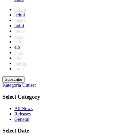
tammi
helmi
maalis
huhti
touko
kesä
heinä
elo
syys
loka
marras
joulu
Subscribe
Kategoria
Uutiset
Select Category
All News
Releases
General
Select Date