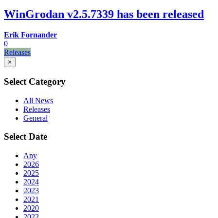
WinGrodan v2.5.7339 has been released
Erik Fornander
0
Releases
×
Select Category
All News
Releases
General
Select Date
Any
2026
2025
2024
2023
2021
2020
2022