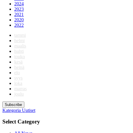
2024
2023
2021
2020
2022
tammi
helmi
maalis
huhti
touko
kesä
heinä
elo
syys
loka
marras
joulu
Subscribe
Kategoria
Uutiset
Select Category