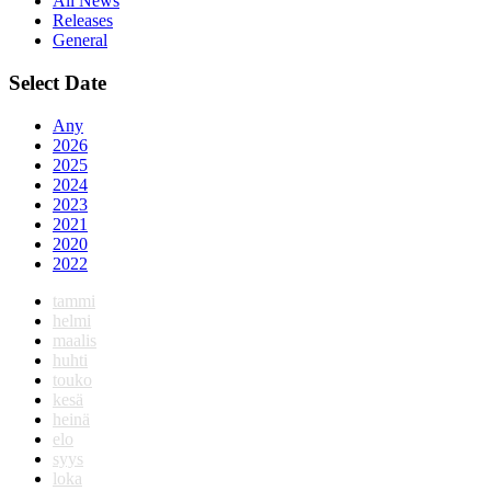
All News
Releases
General
Select Date
Any
2026
2025
2024
2023
2021
2020
2022
tammi
helmi
maalis
huhti
touko
kesä
heinä
elo
syys
loka