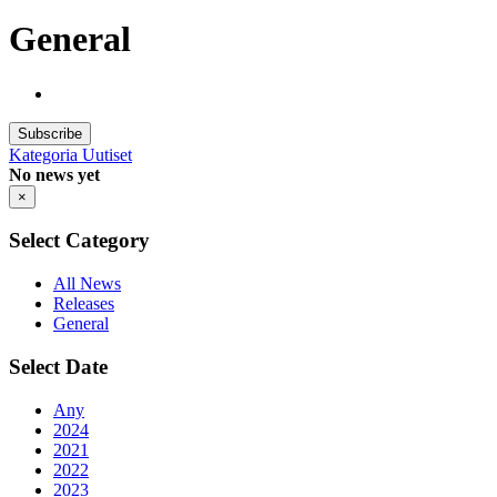
General
Subscribe
Kategoria
Uutiset
No news yet
×
Select Category
All News
Releases
General
Select Date
Any
2024
2021
2022
2023