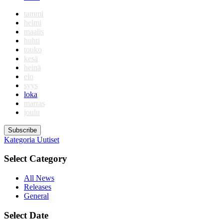
tammi
helmi
maalis
huhti
touko
kesä
heinä
elo
syys
loka
marras
joulu
Subscribe
Kategoria
Uutiset
Select Category
All News
Releases
General
Select Date