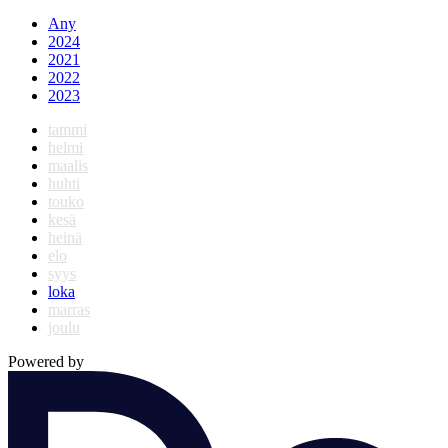
Any
2024
2021
2022
2023
tammi
helmi
maalis
huhti
touko
kesä
heinä
elo
syys
loka
marras
joulu
Powered by